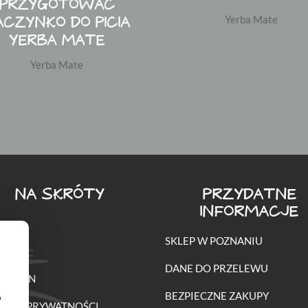
PRZYGOTOWAĆ
ACZYNKO DO PICIA
Yerba Mate
YERBA MATE
Yerba Mate
NA SKRÓTY
PRZYDATNE
INFORMACJE
SKLEP W POZNANIU
O
DANE DO PRZELEWU
ULAMIN
BEZPIECZNE ZAKUPY
o
TYKA PRYWATNOŚCI