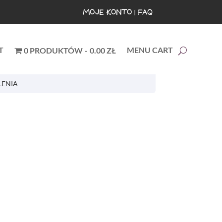
MOJE KONTO
|
FAQ
T
MENU CART
0 PRODUKTÓW
0.00 ZŁ
LENIA