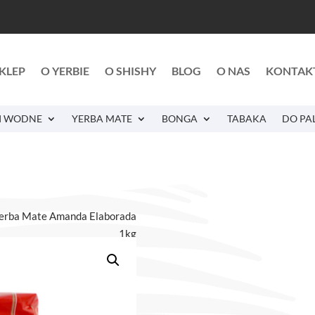
KLEP
O YERBIE
O SHISHY
BLOG
O NAS
KONTAK
I WODNE
YERBA MATE
BONGA
TABAKA
DO PA
Yerba Mate Amanda Elaborada
1kg