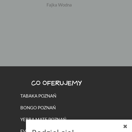
Fajka Wodna
CO OFERUJEMY
TABAKA POZNAŃ
BONGO POZNAŃ
YERBA MATE POZNAŃ
EVENTY Z FAJKĄ WODNĄ