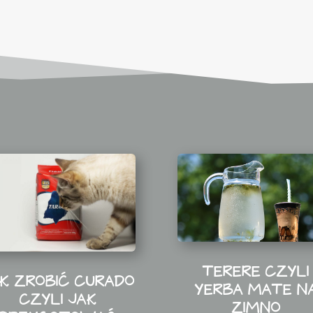
TERERE CZYLI
K ZROBIĆ CURADO
YERBA MATE N
CZYLI JAK
ZIMNO