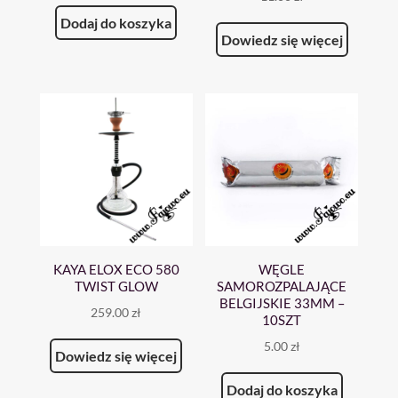
Dodaj do koszyka
Dowiedz się więcej
KAYA ELOX ECO 580
WĘGLE
TWIST GLOW
SAMOROZPALAJĄCE
BELGIJSKIE 33MM –
259.00
zł
10SZT
5.00
zł
Dowiedz się więcej
Dodaj do koszyka