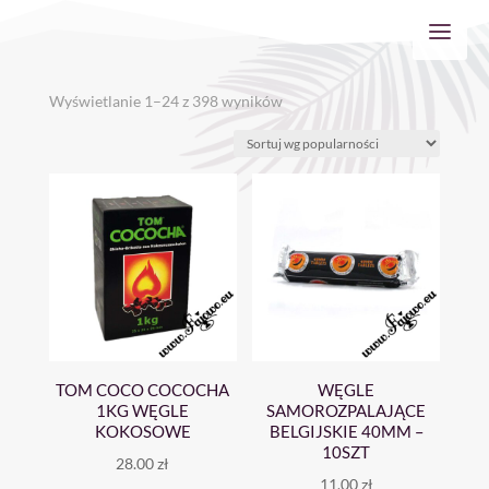
Posortowane
Wyświetlanie 1–24 z 398 wyników
według
popularności
TOM COCO COCOCHA
WĘGLE
1KG WĘGLE
SAMOROZPALAJĄCE
KOKOSOWE
BELGIJSKIE 40MM –
10SZT
28.00
zł
11.00
zł