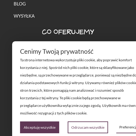
BLOG
WYSYŁKA
CO OFERUJEMY
TABAKA POZNAŃ
Cenimy Twoją prywatność
Ta strona internetowa wykorzystuje pliki cookie, aby poprawić komfort
BONGO POZNAŃ
korzystania z niej. Spośród nich pliki cookie, które są sklasyfikowane jako
YERBA MATE POZNAŃ
niezbędne, są przechowywane w przeglądarce, ponieważ są niezbędne d
działania podstawowych funkcji witryny. Używamy również plików cooki
EVENTY Z FAJKĄ WODNĄ
stron trzecich, które pomagają nam analizować i rozumieć sposób
WYPOŻYCZANIE FAJEK WODNYCH
korzystania z tej witryny. Te pliki cookie będą przechowywane w
przeglądarce użytkownika wyłącznie za jego zgodą. Użytkownik ma równ
możliwość rezygnacji z tych plików cookie.
Preferenc
Akceptuję wszystkie
Odrzucam wszystkie