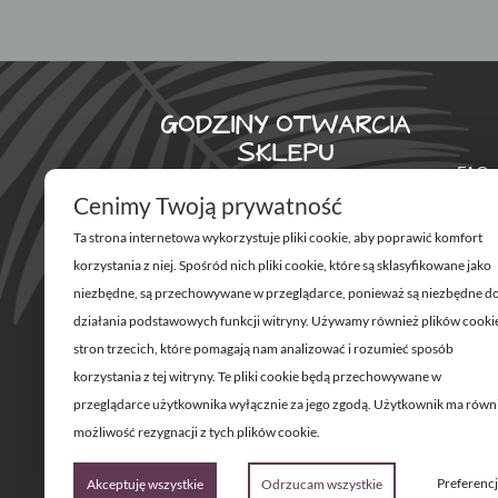
GODZINY OTWARCIA
SKLEPU
FAQ
Poniedziałek – Piątek
Cenimy Twoją prywatność
ROD
Ta strona internetowa wykorzystuje pliki cookie, aby poprawić komfort
11:00 – 20:00
REG
korzystania z niej. Spośród nich pliki cookie, które są sklasyfikowane jako
Sobota
niezbędne, są przechowywane w przeglądarce, ponieważ są niezbędne d
POLI
działania podstawowych funkcji witryny. Używamy również plików cooki
11:00 – 18:00
stron trzecich, które pomagają nam analizować i rozumieć sposób
MOJ
korzystania z tej witryny. Te pliki cookie będą przechowywane w
Św. Marcin 61, POZNAŃ
przeglądarce użytkownika wyłącznie za jego zgodą. Użytkownik ma równ
możliwość rezygnacji z tych plików cookie.
Preferenc
Akceptuję wszystkie
Odrzucam wszystkie