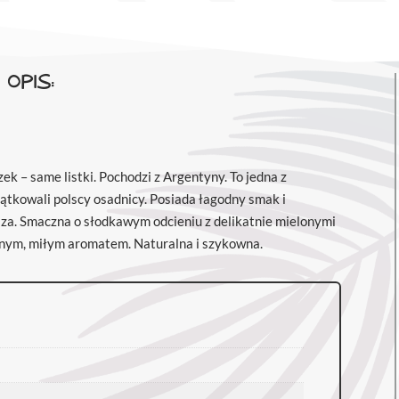
OPIS:
k – same listki. Pochodzi z Argentyny. To jedna z
zątkowali polscy osadnicy. Posiada łagodny smak i
laza. Smaczna o słodkawym odcieniu z delikatnie mielonymi
cznym, miłym aromatem. Naturalna i szykowna.