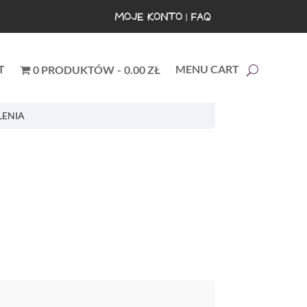
MOJE KONTO
|
FAQ
T
MENU CART
0 PRODUKTÓW
0.00 ZŁ
LENIA