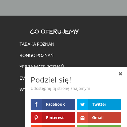
CO OFERUJEMY
TABAKA POZNAŃ
BONGO POZNAŃ
YERBA MATE POZNAŃ
Podziel się!
EVENTY Z FAJKĄ WODNĄ
Udostępnij tą stronę znajomym
WYPOŻYCZANIE FAJEK WODNYCH
Facebook
Twitter
Pinterest
Gmail