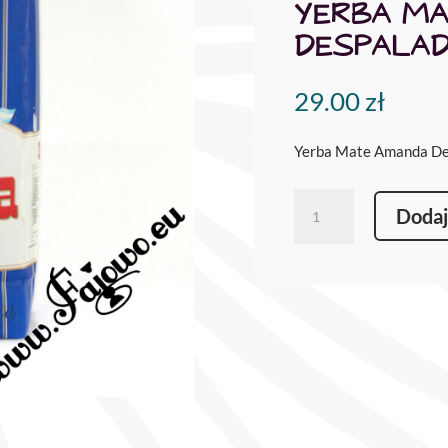
YERBA M
DESPALAD
29.00
zł
Yerba Mate Amanda De
ilość
Dodaj
Yerba
Mate
Amanda
Despalada
0,5kg