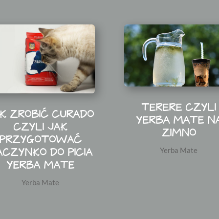
TERERE CZYLI
K ZROBIĆ CURADO
YERBA MATE N
CZYLI JAK
ZIMNO
PRZYGOTOWAĆ
ACZYNKO DO PICIA
Yerba Mate
YERBA MATE
Yerba Mate