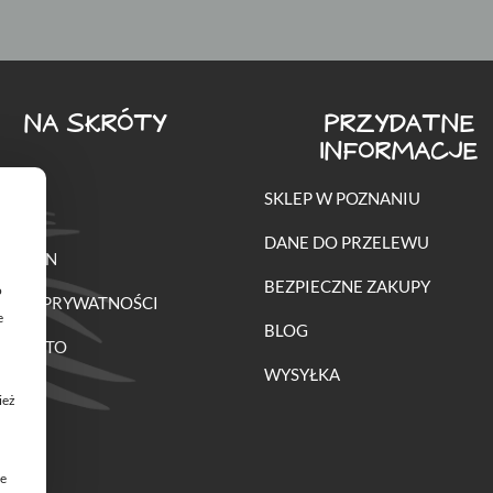
NA SKRÓTY
PRZYDATNE
INFORMACJE
SKLEP W POZNANIU
O
DANE DO PRZELEWU
ULAMIN
BEZPIECZNE ZAKUPY
o
TYKA PRYWATNOŚCI
e
BLOG
E KONTO
WYSYŁKA
ież
je