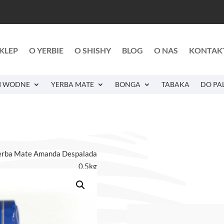
KLEP
O YERBIE
O SHISHY
BLOG
O NAS
KONTAK
I WODNE
YERBA MATE
BONGA
TABAKA
DO PA
erba Mate Amanda Despalada
0,5kg