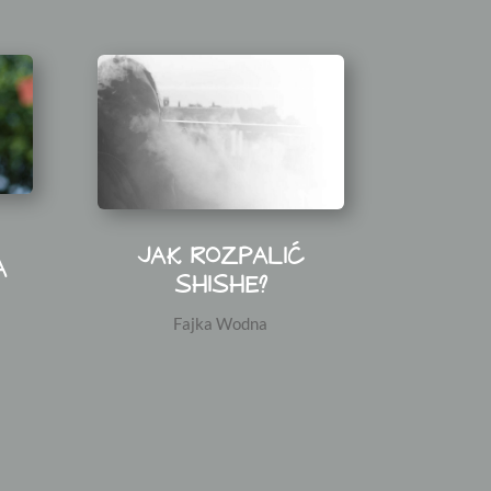
JAK ROZPALIĆ
A
SHISHE?
Fajka Wodna