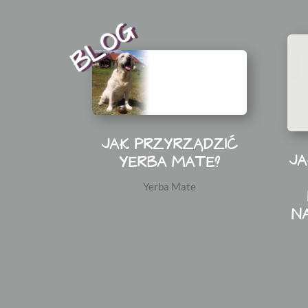
BLOG
JAK PRZYRZĄDZIĆ
JA
YERBA MATE?
Yerba Mate
N