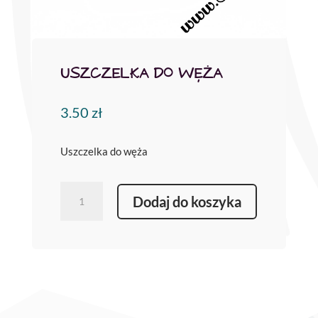
USZCZELKA DO WĘŻA
3.50
zł
Uszczelka do węża
ilość
Dodaj do koszyka
Uszczelka
do
węża