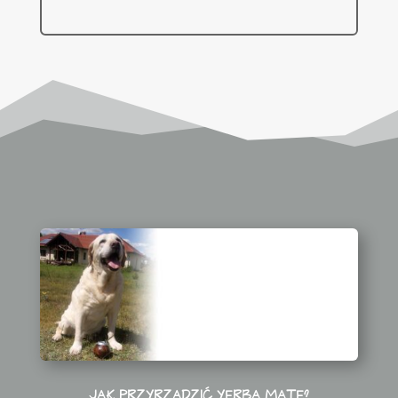
JAK PRZYRZĄDZIĆ YERBA MATE?