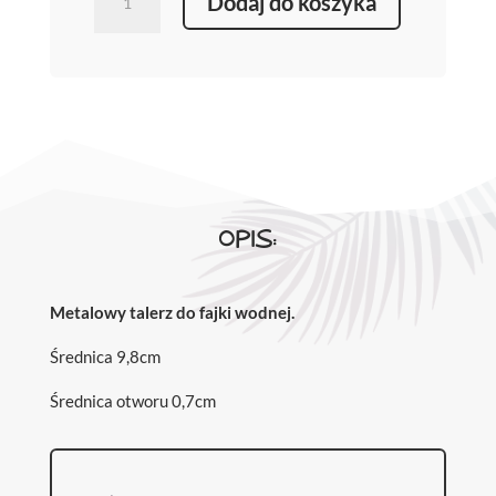
Dodaj do koszyka
śr.
9,8cm
-
Metalowy
talerz
do
fajki
wodnej
OPIS:
Metalowy talerz do fajki wodnej.
Średnica 9,8cm
Średnica otworu 0,7cm