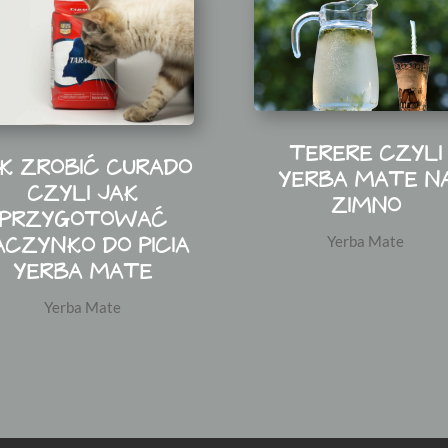
TERERE CZYLI
K ZROBIĆ CURADO
YERBA MATE N
CZYLI JAK
ZIMNO
PRZYGOTOWAĆ
ACZYNKO DO PICIA
Yerba Mate
YERBA MATE
Yerba Mate