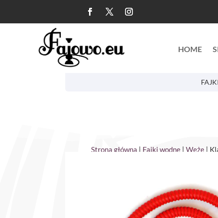
HOME
S
FAJK
Strona główna
|
Fajki wodne
|
Węże
| K