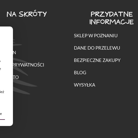
NA SKRÓTY
PRZYDATNE
INFORMACJE
SKLEP W POZNANIU
O
DANE DO PRZELEWU
ULAMIN
BEZPIECZNE ZAKUPY
o
TYKA PRYWATNOŚCI
e
BLOG
E KONTO
WYSYŁKA
ież
je