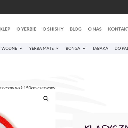
KLEP
O YERBIE
O SHISHY
BLOG
O NAS
KONTAK
I WODNE
YERBA MATE
BONGA
TABAKA
DO PA
lasyczny wąż 150cm czerwony