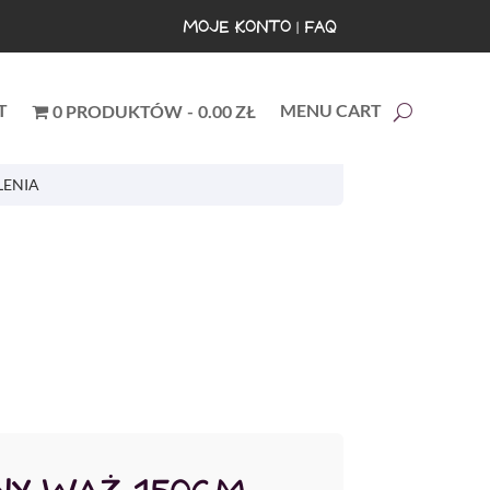
MOJE KONTO
|
FAQ
T
MENU CART
0 PRODUKTÓW
0.00 ZŁ
LENIA