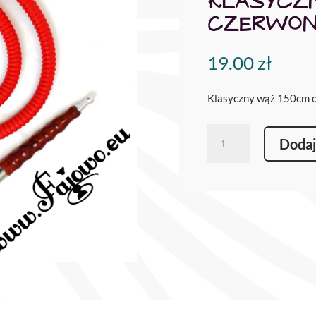
KLASYCZ
CZERWON
19.00
zł
Klasyczny wąż 150cm 
ilość
Dodaj
Klasyczny
wąż
150cm
czerwony