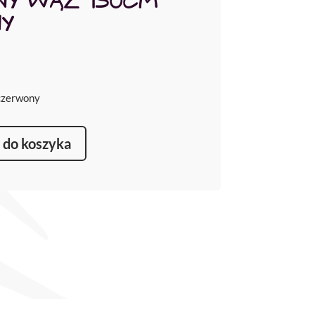
NY WĄŻ 150CM
Y
czerwony
 do koszyka