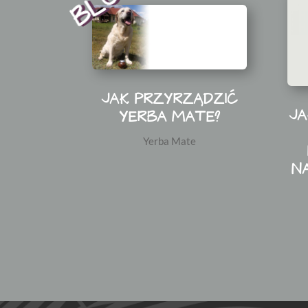
BLOG
JAK PRZYRZĄDZIĆ
JA
YERBA MATE?
Yerba Mate
N