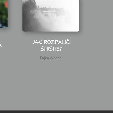
JAK ROZPALIĆ
A
SHISHE?
Fajka Wodna