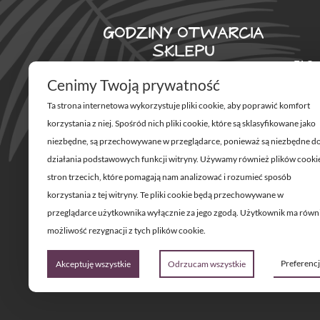
GODZINY OTWARCIA
SKLEPU
FAQ
Poniedziałek – Piątek
Cenimy Twoją prywatność
ROD
Ta strona internetowa wykorzystuje pliki cookie, aby poprawić komfort
11:00 – 20:00
REG
korzystania z niej. Spośród nich pliki cookie, które są sklasyfikowane jako
Sobota
niezbędne, są przechowywane w przeglądarce, ponieważ są niezbędne d
POLI
działania podstawowych funkcji witryny. Używamy również plików cooki
11:00 – 18:00
stron trzecich, które pomagają nam analizować i rozumieć sposób
MOJ
korzystania z tej witryny. Te pliki cookie będą przechowywane w
Św. Marcin 61, POZNAŃ
przeglądarce użytkownika wyłącznie za jego zgodą. Użytkownik ma równ
możliwość rezygnacji z tych plików cookie.
Preferenc
Akceptuję wszystkie
Odrzucam wszystkie