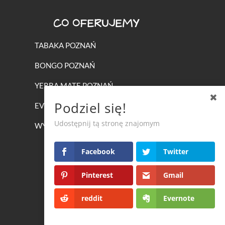
CO OFERUJEMY
TABAKA POZNAŃ
BONGO POZNAŃ
YERBA MATE POZNAŃ
Podziel się!
EVENTY Z FAJKĄ WODNĄ
Udostępnij tą stronę znajomym
WYPOŻYCZANIE FAJEK WODNYCH
Facebook
Twitter
Pinterest
Gmail
reddit
Evernote