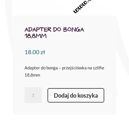
ADAPTER DO BONGA
18,8MM
18.00
zł
​Adapter do bonga – przejściówka na szlifie
18,8mm
ilość
Dodaj do koszyka
Adapter
do
bonga
18,8mm